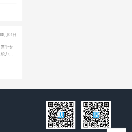
08月04日
非医学专
通能力