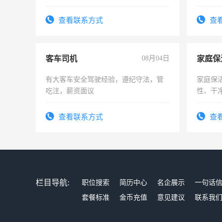
作。包吃
4500。
查看联系方式
查
客车司机
08月04日
家庭保
有大客车安全驾驶经验，遵纪守法，管
家庭保
吃注，薪资面议
性、干净
时间灵
太太等
查看联系方式
查
栏目导航:
职位搜索
简历中心
名企展示
一句话
套餐标准
金币充值
意见建议
联系我