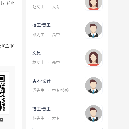
月，转正
范女士
·
大专
技工/普工
邓先生
·
高中
10金币)
文员
林女士
·
高中
美术/设计
谭先生
·
中专/技校
技工/普工
林先生
·
大专
息