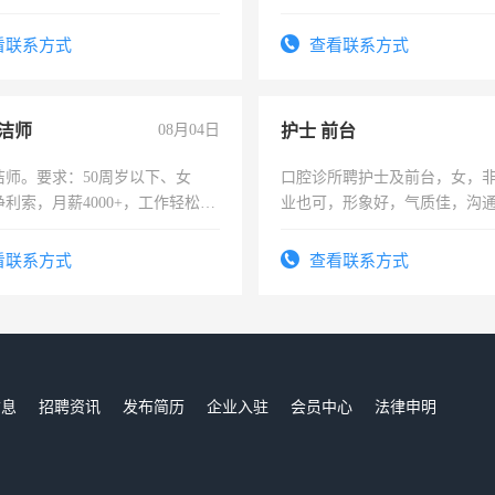
住，每月有公休，工资3500-
看联系方式
查看联系方式
洁师
08月04日
护士 前台
洁师。要求：50周岁以下、女
口腔诊所聘护士及前台，女，
利索，月薪4000+，工作轻松，
业也可，形象好，气质佳，沟
活，不需坐班，适合宝妈、全职
强。面试，周日休息。
。
看联系方式
查看联系方式
信息
招聘资讯
发布简历
企业入驻
会员中心
法律申明
们