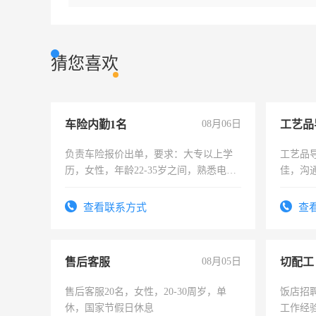
猜您喜欢
车险内勤1名
08月06日
工艺品
负责车险报价出单，要求：大专以上学
工艺品导
历，女性，年龄22-35岁之间，熟悉电脑
佳，沟
操作，工作态度认真，具有团队精神，
上进心
试用期1-3个月，转正后交纳五险，
查看联系方式
查
售后客服
08月05日
切配工
售后客服20名，女性，20-30周岁，单
饭店招
休，国家节假日休息
工作经