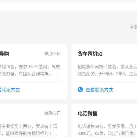
查
导购
08月06日
货车司机b2
购10名，要求;18-35之间，气质
招聘货车司机b2数名，带从业
通能力强，有团队合作精神，有
吃苦耐劳，开6米8，9米6，工
，有工作经验者优先！
看联系方式
查看联系方式
08月05日
电话销售
聘专业切配工两名，要求有丰富
电话销售50名，男女不限，月工资
验，能够很好的协助厨师的工
8000元，单休，法定节假日休